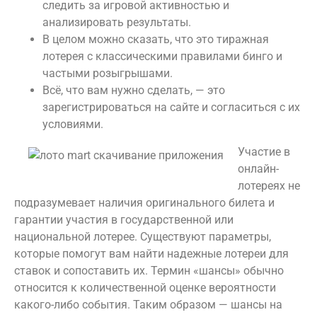
следить за игровой активностью и
анализировать результаты.
В целом можно сказать, что это тиражная
лотерея с классическими правилами бинго и
частыми розыгрышами.
Всё, что вам нужно сделать, — это
зарегистрироваться на сайте и согласиться с их
условиями.
Участие в
онлайн-
лотереях не
подразумевает наличия оригинального билета и
гарантии участия в государственной или
национальной лотерее. Существуют параметры,
которые помогут вам найти надежные лотереи для
ставок и сопоставить их. Термин «шансы» обычно
относится к количественной оценке вероятности
какого-либо события. Таким образом — шансы на