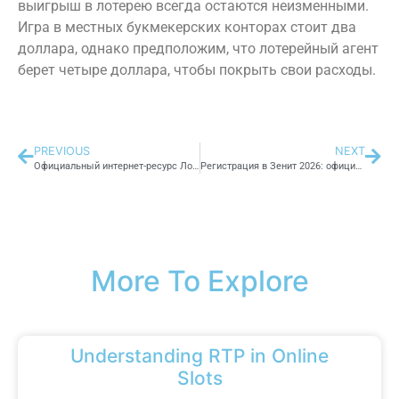
выигрыш в лотерею всегда остаются неизменными.
Игра в местных букмекерских конторах стоит два
доллара, однако предположим, что лотерейный агент
берет четыре доллара, чтобы покрыть свои расходы.
PREVIOUS
NEXT
Официальный интернет-ресурс Лото Клуб Казахстан — Loto Club KZ, где можно играть в лотерею онлайн.
Регистрация в Зенит 2026: официальный сайт, приложение, верификация через Госуслуги, бонус до 15 000
More To Explore
Understanding RTP in Online
Slots