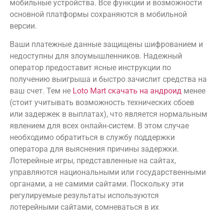
мобильные устройства. Все функции и возможности
основной платформы сохраняются в мобильной
версии.
Ваши платежные данные защищены шифрованием и
недоступны для злоумышленников. Надежный
оператор предоставит ясные инструкции по
получению выигрыша и быстро зачислит средства на
ваш счет. Тем не
Loto Mart скачать на андроид
менее
(стоит учитывать возможность технических сбоев
или задержек в выплатах), что является нормальным
явлением для всех онлайн-систем. В этом случае
необходимо обратиться в службу поддержки
оператора для выяснения причины задержки.
Лотерейные игры, представленные на сайтах,
управляются национальными или государственными
органами, а не самими сайтами. Поскольку эти
регулируемые результаты используются
лотерейными сайтами, сомневаться в их