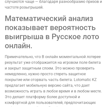
случаются чаще — благодаря разнообразию призов и
частоте розыгрышей.
Математический анализ
показывает вероятность
выигрыша в Русское лото
онлайн.
Примечательно, что В онлайн моментальной лотерее
результат уже отображается на игровом поле билета
и закрыт защитным слоем. Это можно проверить
немедленно, нужно просто стереть защитное
покрытие или оторвать часть билета. Lotomatic KZ
предлагает мобильную версию сайта, что дает
возможность играть в любое время и в любом месте.
Это делает платформу более доступной и
комфортной для пользователей, предпочитающих