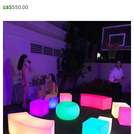
💵$550.00