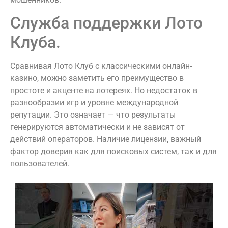
Служба поддержки Лото
Клуба.
Сравнивая Лото Клуб с классическими онлайн-
казино, можно заметить его преимущество в
простоте и акценте на лотереях. Но недостаток в
разнообразии игр и уровне международной
репутации. Это означает — что результаты
генерируются автоматически и не зависят от
действий операторов. Наличие лицензии, важный
фактор доверия как для поисковых систем, так и для
пользователей.