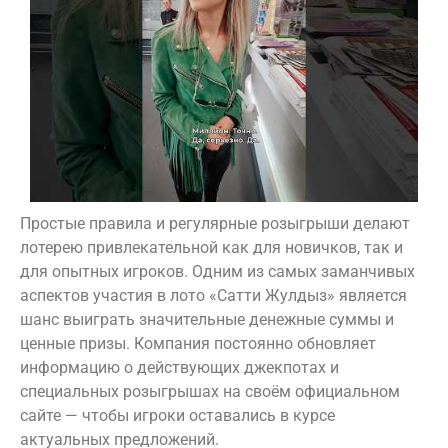
Простые правила и регулярные розыгрыши делают
лотерею привлекательной как для новичков, так и
для опытных игроков. Одним из самых заманчивых
аспектов участия в лото «Сатти Жулдыз» является
шанс выиграть значительные денежные суммы и
ценные призы. Компания постоянно обновляет
информацию о действующих джекпотах и
специальных розыгрышах на своём официальном
сайте — чтобы игроки оставались в курсе
актуальных предложений.