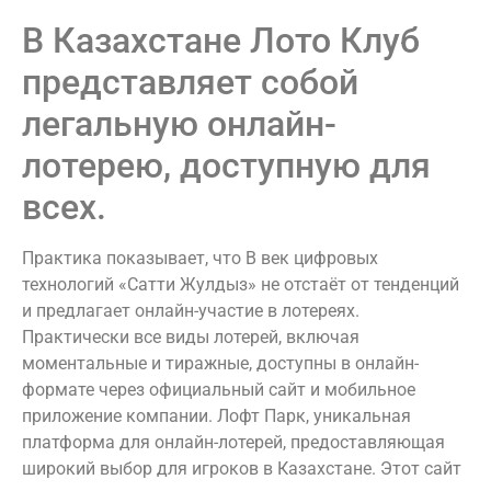
В Казахстане Лото Клуб
представляет собой
легальную онлайн-
лотерею, доступную для
всех.
Практика показывает, что В век цифровых
технологий «Сатти Жулдыз» не отстаёт от тенденций
и предлагает онлайн-участие в лотереях.
Практически все виды лотерей, включая
моментальные и тиражные, доступны в онлайн-
формате через официальный сайт и мобильное
приложение компании. Лофт Парк, уникальная
платформа для онлайн-лотерей, предоставляющая
широкий выбор для игроков в Казахстане. Этот сайт