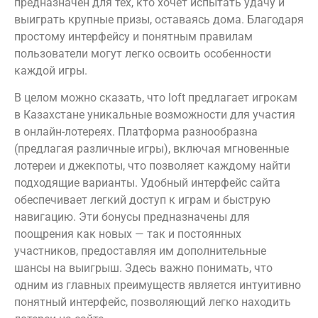
предназначен для тех, кто хочет испытать удачу и
выиграть крупные призы, оставаясь дома. Благодаря
простому интерфейсу и понятным правилам
пользователи могут легко освоить особенности
каждой игры.
В целом можно сказать, что loft предлагает игрокам
в Казахстане уникальные возможности для участия
в онлайн-лотереях. Платформа разнообразна
(предлагая различные игры), включая мгновенные
лотереи и джекпоты, что позволяет каждому найти
подходящие варианты. Удобный интерфейс сайта
обеспечивает легкий доступ к играм и быструю
навигацию. Эти бонусы предназначены для
поощрения как новых — так и постоянных
участников, предоставляя им дополнительные
шансы на выигрыш. Здесь важно понимать, что
одним из главных преимуществ является интуитивно
понятный интерфейс, позволяющий легко находить