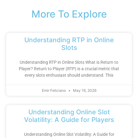
More To Explore
Understanding RTP in Online
Slots
Understanding RTP in Online Slots What is Return to
Player? Return to Player (RTP) is a crucial metric that
every slots enthusiast should understand. This
Emir Feliciano
May 16, 2026
Understanding Online Slot
Volatility: A Guide for Players
Understanding Online Slot Volatility: A Guide for