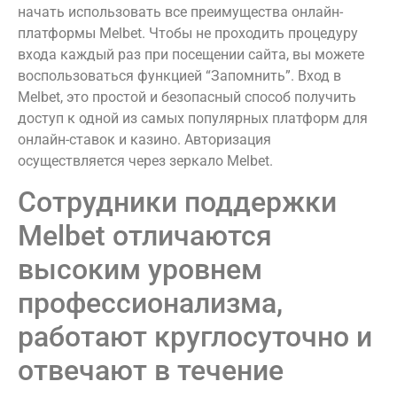
начать использовать все преимущества онлайн-
платформы Melbet. Чтобы не проходить процедуру
входа каждый раз при посещении сайта, вы можете
воспользоваться функцией “Запомнить”. Вход в
Melbet, это простой и безопасный способ получить
доступ к одной из самых популярных платформ для
онлайн-ставок и казино. Авторизация
осуществляется через зеркало Melbet.
Сотрудники поддержки
Melbet отличаются
высоким уровнем
профессионализма,
работают круглосуточно и
отвечают в течение