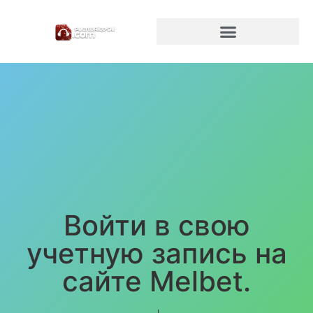
Войти в свою
учетную запись на
сайте Melbet.