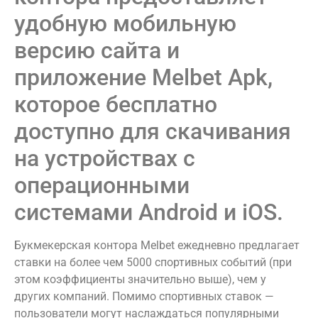
удобную мобильную
версию сайта и
приложение Melbet Apk,
которое бесплатно
доступно для скачивания
на устройствах с
операционными
системами Android и iOS.
Букмекерская контора Melbet ежедневно предлагает
ставки на более чем 5000 спортивных событий (при
этом коэффициенты значительно выше), чем у
других компаний. Помимо спортивных ставок —
пользователи могут наслаждаться популярными