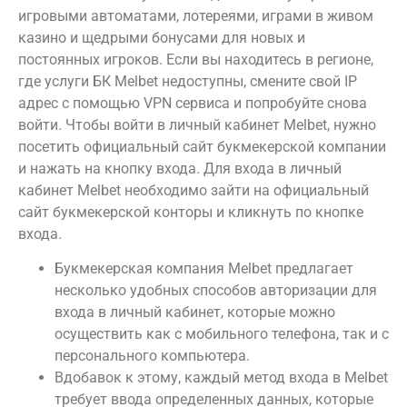
игровыми автоматами, лотереями, играми в живом
казино и щедрыми бонусами для новых и
постоянных игроков. Если вы находитесь в регионе,
где услуги БК Melbet недоступны, смените свой IP
адрес с помощью VPN сервиса и попробуйте снова
войти. Чтобы войти в личный кабинет Melbet, нужно
посетить официальный сайт букмекерской компании
и нажать на кнопку входа. Для входа в личный
кабинет Melbet необходимо зайти на официальный
сайт букмекерской конторы и кликнуть по кнопке
входа.
Букмекерская компания Melbet предлагает
несколько удобных способов авторизации для
входа в личный кабинет, которые можно
осуществить как с мобильного телефона, так и с
персонального компьютера.
Вдобавок к этому, каждый метод входа в Melbet
требует ввода определенных данных, которые