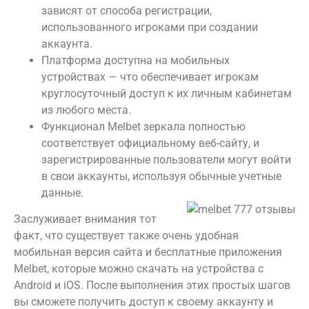
зависят от способа регистрации,
использованного игроками при создании
аккаунта.
Платформа доступна на мобильных
устройствах — что обеспечивает игрокам
круглосуточный доступ к их личным кабинетам
из любого места.
Функционал Melbet зеркала полностью
соответствует официальному веб-сайту, и
зарегистрированные пользователи могут войти
в свои аккаунты, используя обычные учетные
данные.
Заслуживает внимания тот
факт, что существует также очень удобная
мобильная версия сайта и бесплатные приложения
Melbet, которые можно скачать на устройства с
Android и iOS. После выполнения этих простых шагов
вы сможете получить доступ к своему аккаунту и