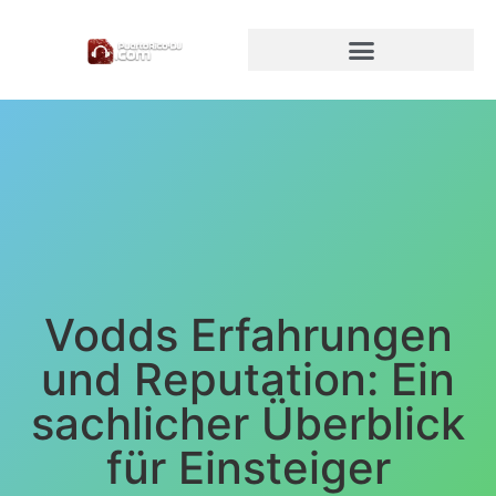
Vodds Erfahrungen
und Reputation: Ein
sachlicher Überblick
für Einsteiger