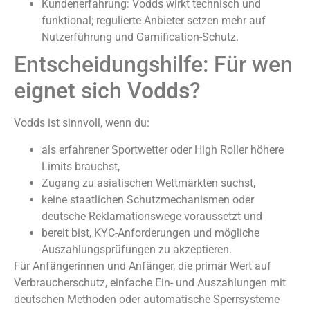
Kundenerfahrung: Vodds wirkt technisch und
funktional; regulierte Anbieter setzen mehr auf
Nutzerführung und Gamification-Schutz.
Entscheidungshilfe: Für wen
eignet sich Vodds?
Vodds ist sinnvoll, wenn du:
als erfahrener Sportwetter oder High Roller höhere
Limits brauchst,
Zugang zu asiatischen Wettmärkten suchst,
keine staatlichen Schutzmechanismen oder
deutsche Reklamationswege voraussetzt und
bereit bist, KYC-Anforderungen und mögliche
Auszahlungsprüfungen zu akzeptieren.
Für Anfängerinnen und Anfänger, die primär Wert auf
Verbraucherschutz, einfache Ein- und Auszahlungen mit
deutschen Methoden oder automatische Sperrsysteme