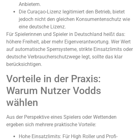
Anbietern.
Die Curaçao-Lizenz legitimiert den Betrieb, bietet
jedoch nicht den gleichen Konsumentenschutz wie
eine deutsche Lizenz.
Für Spielerinnen und Spieler in Deutschland heißt das:
höhere Freiheit, aber mehr Eigenverantwortung. Wer Wert
auf automatische Sperrsysteme, strikte Einsatzlimits oder
deutsche Verbraucherschutzwege legt, sollte das klar
berücksichtigen.
Vorteile in der Praxis:
Warum Nutzer Vodds
wählen
Aus der Perspektive eines Spielers oder Wettenden
ergeben sich mehrere praktische Vorteile:
Hohe Einsatzlimits: Für High Roller und Profi-