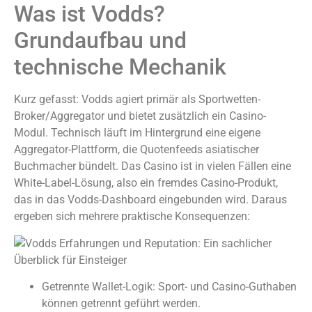
Was ist Vodds?
Grundaufbau und
technische Mechanik
Kurz gefasst: Vodds agiert primär als Sportwetten-
Broker/Aggregator und bietet zusätzlich ein Casino-
Modul. Technisch läuft im Hintergrund eine eigene
Aggregator-Plattform, die Quotenfeeds asiatischer
Buchmacher bündelt. Das Casino ist in vielen Fällen eine
White-Label-Lösung, also ein fremdes Casino-Produkt,
das in das Vodds-Dashboard eingebunden wird. Daraus
ergeben sich mehrere praktische Konsequenzen:
Getrennte Wallet-Logik: Sport- und Casino-Guthaben
können getrennt geführt werden.