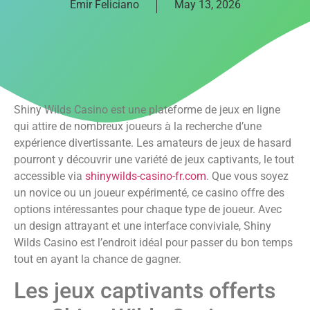
Emir Feliciano
May 13, 2026
Shiny Wilds Casino est une plateforme de jeux en ligne
qui attire de nombreux joueurs à la recherche d’une
expérience divertissante. Les amateurs de jeux de hasard
pourront y découvrir une variété de jeux captivants, le tout
accessible via
shinywilds-casino-fr.com
. Que vous soyez
un novice ou un joueur expérimenté, ce casino offre des
options intéressantes pour chaque type de joueur. Avec
un design attrayant et une interface conviviale, Shiny
Wilds Casino est l’endroit idéal pour passer du bon temps
tout en ayant la chance de gagner.
Les jeux captivants offerts