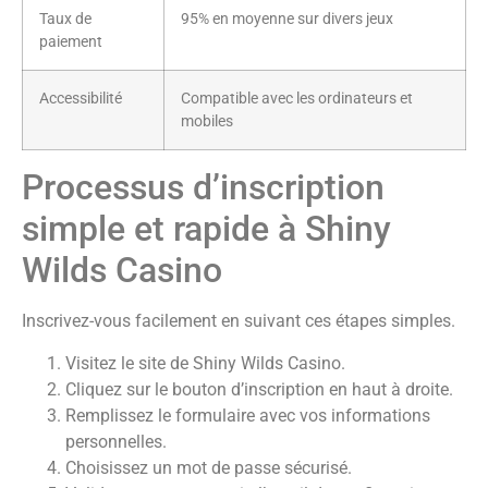
Taux de
95% en moyenne sur divers jeux
paiement
Accessibilité
Compatible avec les ordinateurs et
mobiles
Processus d’inscription
simple et rapide à Shiny
Wilds Casino
Inscrivez-vous facilement en suivant ces étapes simples.
Visitez le site de Shiny Wilds Casino.
Cliquez sur le bouton d’inscription en haut à droite.
Remplissez le formulaire avec vos informations
personnelles.
Choisissez un mot de passe sécurisé.