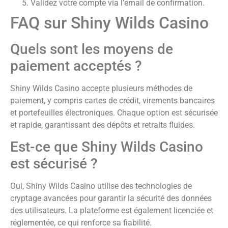
Validez votre compte via l’email de confirmation.
FAQ sur Shiny Wilds Casino
Quels sont les moyens de
paiement acceptés ?
Shiny Wilds Casino accepte plusieurs méthodes de
paiement, y compris cartes de crédit, virements bancaires
et portefeuilles électroniques. Chaque option est sécurisée
et rapide, garantissant des dépôts et retraits fluides.
Est-ce que Shiny Wilds Casino
est sécurisé ?
Oui, Shiny Wilds Casino utilise des technologies de
cryptage avancées pour garantir la sécurité des données
des utilisateurs. La plateforme est également licenciée et
réglementée, ce qui renforce sa fiabilité.