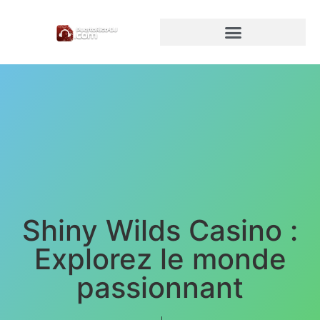
Shiny Wilds Casino :
Explorez le monde
passionnant