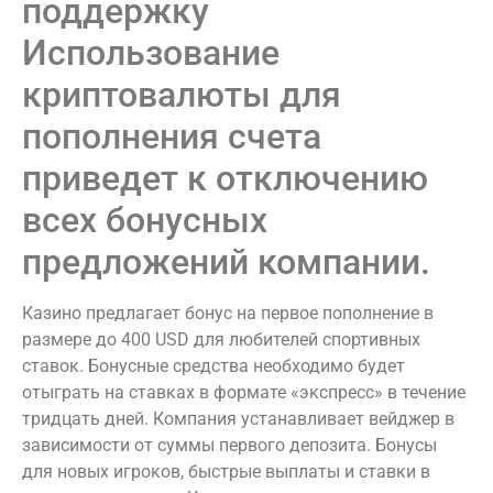
поддержку
Использование
криптовалюты для
пополнения счета
приведет к отключению
всех бонусных
предложений компании.
Казино предлагает бонус на первое пополнение в
размере до 400 USD для любителей спортивных
ставок. Бонусные средства необходимо будет
отыграть на ставках в формате «экспресс» в течение
тридцать дней. Компания устанавливает вейджер в
зависимости от суммы первого депозита. Бонусы
для новых игроков, быстрые выплаты и ставки в