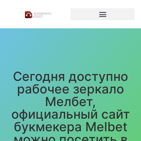
Сегодня доступно
рабочее зеркало
Мелбет,
официальный сайт
букмекера Melbet
можно посетить в