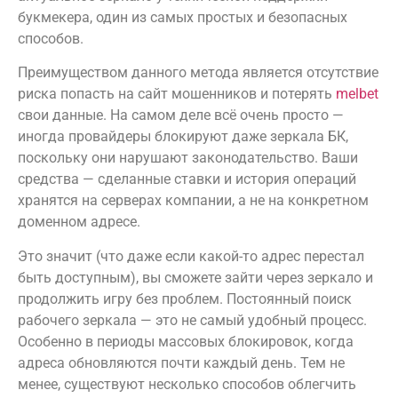
букмекера, один из самых простых и безопасных
способов.
Преимуществом данного метода является отсутствие
риска попасть на сайт мошенников и потерять
melbet
свои данные. На самом деле всё очень просто —
иногда провайдеры блокируют даже зеркала БК,
поскольку они нарушают законодательство. Ваши
средства — сделанные ставки и история операций
хранятся на серверах компании, а не на конкретном
доменном адресе.
Это значит (что даже если какой-то адрес перестал
быть доступным), вы сможете зайти через зеркало и
продолжить игру без проблем. Постоянный поиск
рабочего зеркала — это не самый удобный процесс.
Особенно в периоды массовых блокировок, когда
адреса обновляются почти каждый день. Тем не
менее, существуют несколько способов облегчить