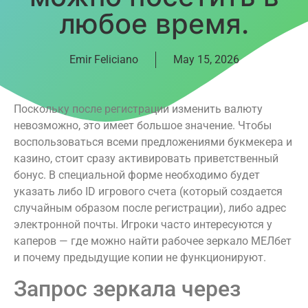
любое время.
Emir Feliciano
May 15, 2026
Поскольку после регистрации изменить валюту
невозможно, это имеет большое значение. Чтобы
воспользоваться всеми предложениями букмекера и
казино, стоит сразу активировать приветственный
бонус. В специальной форме необходимо будет
указать либо ID игрового счета (который создается
случайным образом после регистрации), либо адрес
электронной почты.
Игроки часто интересуются у
каперов — где можно найти рабочее зеркало МЕЛбет
и почему предыдущие копии не функционируют.
Запрос зеркала через