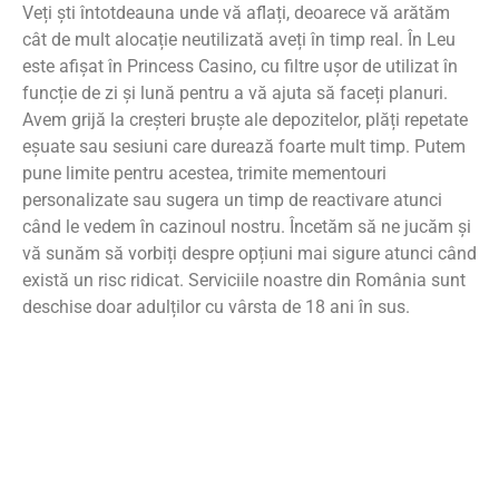
Veți ști întotdeauna unde vă aflați, deoarece vă arătăm
cât de mult alocație neutilizată aveți în timp real. În Leu
este afișat în Princess Casino, cu filtre ușor de utilizat în
funcție de zi și lună pentru a vă ajuta să faceți planuri.
Avem grijă la creșteri bruște ale depozitelor, plăți repetate
eșuate sau sesiuni care durează foarte mult timp. Putem
pune limite pentru acestea, trimite mementouri
personalizate sau sugera un timp de reactivare atunci
când le vedem în cazinoul nostru. Încetăm să ne jucăm și
vă sunăm să vorbiți despre opțiuni mai sigure atunci când
există un risc ridicat. Serviciile noastre din România sunt
deschise doar adulților cu vârsta de 18 ani în sus.