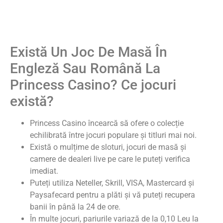
Există Un Joc De Masă În
Engleză Sau Română La
Princess Casino? Ce jocuri
există?
Princess Casino încearcă să ofere o colecție
echilibrată între jocuri populare și titluri mai noi.
Există o mulțime de sloturi, jocuri de masă și
camere de dealeri live pe care le puteți verifica
imediat.
Puteți utiliza Neteller, Skrill, VISA, Mastercard și
Paysafecard pentru a plăti și vă puteți recupera
banii în până la 24 de ore.
În multe jocuri, pariurile variază de la 0,10 Leu la