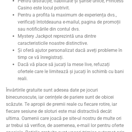
Pentru distracție, fiabilitate și șanse unice, Princess
Casino este locul potrivit.
Pentru a profita la maximum de experiența dvs.,
verificați întotdeauna e-mailul, pagina de promoții
sau notificările din contul dvs.
Mystery Jackpot reprezintă una dintre
caracteristicile noastre distinctive.
Și oferă ajutor personalizat dacă aveți probleme în
timp ce vă înregistrați.
Dacă vă place să jucați la mese live, refuzați
ofertele care le limitează și jucați în schimb cu bani
reali.
Învârtirile gratuite sunt adesea date pe jocuri
binecunoscute, iar cerințele de pariere sunt de obicei
scăzute. Te apropii de premii reale cu fiecare rotire, iar
fiecare sesiune de sloturi este mai distractivă decât
ultima. Oamenii care joacă pe site-ul nostru de multe ori
ar trebui să verifice, de asemenea, e-mail lor pentru oferte