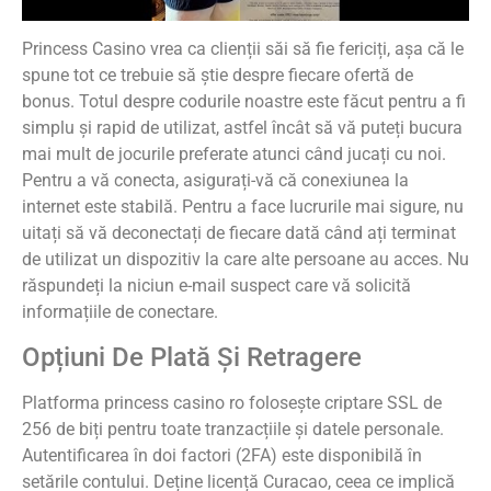
Princess Casino vrea ca clienții săi să fie fericiți, așa că le
spune tot ce trebuie să știe despre fiecare ofertă de
bonus. Totul despre codurile noastre este făcut pentru a fi
simplu și rapid de utilizat, astfel încât să vă puteți bucura
mai mult de jocurile preferate atunci când jucați cu noi.
Pentru a vă conecta, asigurați-vă că conexiunea la
internet este stabilă. Pentru a face lucrurile mai sigure, nu
uitați să vă deconectați de fiecare dată când ați terminat
de utilizat un dispozitiv la care alte persoane au acces. Nu
răspundeți la niciun e-mail suspect care vă solicită
informațiile de conectare.
Opțiuni De Plată Și Retragere
Platforma princess casino ro folosește criptare SSL de
256 de biți pentru toate tranzacțiile și datele personale.
Autentificarea în doi factori (2FA) este disponibilă în
setările contului. Deține licență Curacao, ceea ce implică