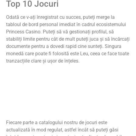
Top 10 Jocuri
Odată ce v-ați înregistrat cu succes, puteți merge la
tabloul de bord personal imediat în cadrul ecosistemului
Princess Casino. Puteți să vă gestionați profilul, să
stabiliți limite pentru cât de mult puteți juca și să încărcați
documente pentru a dovedi rapid cine sunteți. Singura
monedă care poate fi folosită este Leu, ceea ce face toate
tranzacțiile clare și ușor de înțeles.
Fiecare parte a catalogului nostru de jocuri este
actualizată în mod regulat, astfel încât să puteți găsi