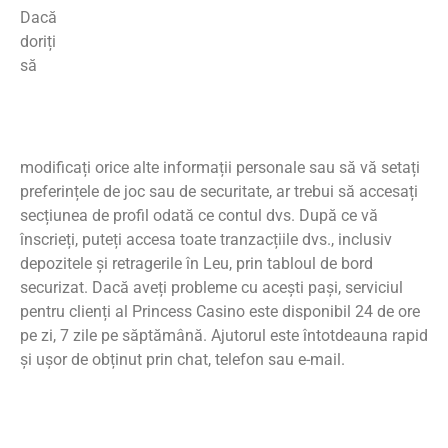
Dacă
doriți
să
modificați orice alte informații personale sau să vă setați
preferințele de joc sau de securitate, ar trebui să accesați
secțiunea de profil odată ce contul dvs. După ce vă
înscrieți, puteți accesa toate tranzacțiile dvs., inclusiv
depozitele și retragerile în Leu, prin tabloul de bord
securizat. Dacă aveți probleme cu acești pași, serviciul
pentru clienți al Princess Casino este disponibil 24 de ore
pe zi, 7 zile pe săptămână. Ajutorul este întotdeauna rapid
și ușor de obținut prin chat, telefon sau e-mail.