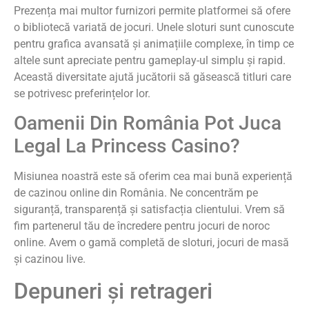
Prezența mai multor furnizori permite platformei să ofere
o bibliotecă variată de jocuri. Unele sloturi sunt cunoscute
pentru grafica avansată și animațiile complexe, în timp ce
altele sunt apreciate pentru gameplay-ul simplu și rapid.
Această diversitate ajută jucătorii să găsească titluri care
se potrivesc preferințelor lor.
Oamenii Din România Pot Juca
Legal La Princess Casino?
Misiunea noastră este să oferim cea mai bună experiență
de cazinou online din România. Ne concentrăm pe
siguranță, transparență și satisfacția clientului. Vrem să
fim partenerul tău de încredere pentru jocuri de noroc
online. Avem o gamă completă de sloturi, jocuri de masă
și cazinou live.
Depuneri și retrageri