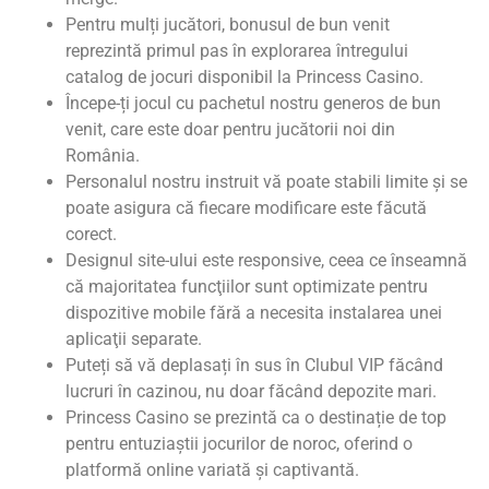
Pentru mulți jucători, bonusul de bun venit
reprezintă primul pas în explorarea întregului
catalog de jocuri disponibil la Princess Casino.
Începe-ți jocul cu pachetul nostru generos de bun
venit, care este doar pentru jucătorii noi din
România.
Personalul nostru instruit vă poate stabili limite și se
poate asigura că fiecare modificare este făcută
corect.
Designul site-ului este responsive, ceea ce înseamnă
că majoritatea funcţiilor sunt optimizate pentru
dispozitive mobile fără a necesita instalarea unei
aplicaţii separate.
Puteți să vă deplasați în sus în Clubul VIP făcând
lucruri în cazinou, nu doar făcând depozite mari.
Princess Casino se prezintă ca o destinație de top
pentru entuziaștii jocurilor de noroc, oferind o
platformă online variată și captivantă.