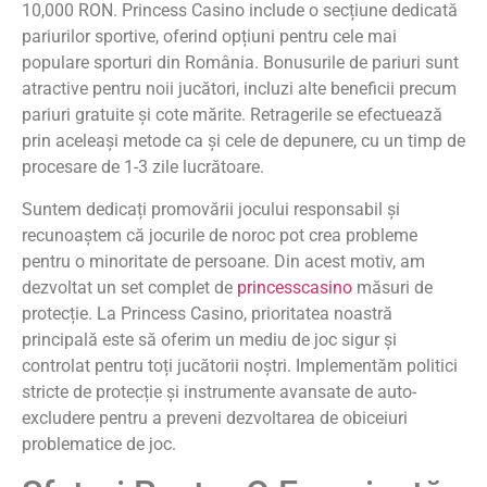
10,000 RON. Princess Casino include o secțiune dedicată
pariurilor sportive, oferind opțiuni pentru cele mai
populare sporturi din România. Bonusurile de pariuri sunt
atractive pentru noii jucători, incluzi alte beneficii precum
pariuri gratuite și cote mărite. Retragerile se efectuează
prin aceleași metode ca și cele de depunere, cu un timp de
procesare de 1-3 zile lucrătoare.
Suntem dedicați promovării jocului responsabil și
recunoaștem că jocurile de noroc pot crea probleme
pentru o minoritate de persoane. Din acest motiv, am
dezvoltat un set complet de
princesscasino
măsuri de
protecție. La Princess Casino, prioritatea noastră
principală este să oferim un mediu de joc sigur și
controlat pentru toți jucătorii noștri. Implementăm politici
stricte de protecție și instrumente avansate de auto-
excludere pentru a preveni dezvoltarea de obiceiuri
problematice de joc.