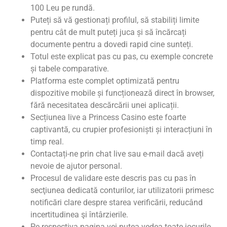
100 Leu pe rundă.
Puteți să vă gestionați profilul, să stabiliți limite
pentru cât de mult puteți juca și să încărcați
documente pentru a dovedi rapid cine sunteți.
Totul este explicat pas cu pas, cu exemple concrete
și tabele comparative.
Platforma este complet optimizată pentru
dispozitive mobile și funcționează direct în browser,
fără necesitatea descărcării unei aplicații.
Secțiunea live a Princess Casino este foarte
captivantă, cu crupier profesioniști și interacțiuni în
timp real.
Contactați-ne prin chat live sau e-mail dacă aveți
nevoie de ajutor personal.
Procesul de validare este descris pas cu pas în
secţiunea dedicată conturilor, iar utilizatorii primesc
notificări clare despre starea verificării, reducând
incertitudinea şi întârzierile.
Pe respectiva pagina vei putea vedea toate jocurile