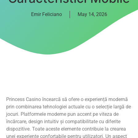
Emir Feliciano
May 14, 2026
Princess Casino încearcă să ofere o experiență modernă
prin combinarea tehnologiei actuale cu o selecție largă de
jocuri. Platformele moderne pun accent pe viteza de
încărcare, design intuitiv și compatibilitate cu diferite
dispozitive. Toate aceste elemente contribuie la crearea
unei experiențe confortabile pentru utilizatori. Un aspect