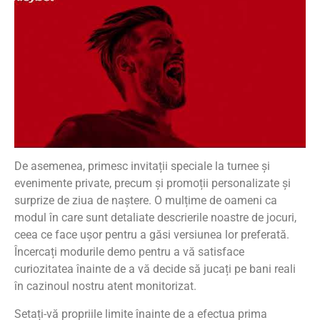
De asemenea, primesc invitații speciale la turnee și
evenimente private, precum și promoții personalizate și
surprize de ziua de naștere. O mulțime de oameni ca
modul în care sunt detaliate descrierile noastre de jocuri,
ceea ce face ușor pentru a găsi versiunea lor preferată.
Încercați modurile demo pentru a vă satisface
curiozitatea înainte de a vă decide să jucați pe bani reali
în cazinoul nostru atent monitorizat.
Setați-vă propriile limite înainte de a efectua prima