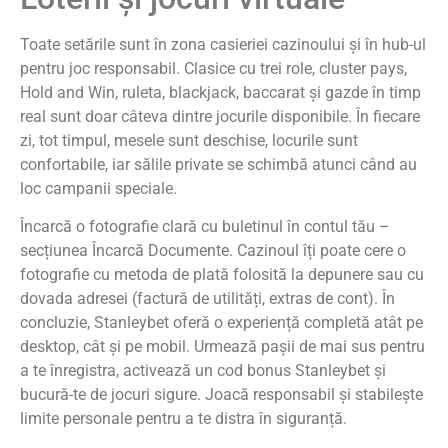
Toate setările sunt în zona casieriei cazinoului și în hub-ul
pentru joc responsabil. Clasice cu trei role, cluster pays,
Hold and Win, ruleta, blackjack, baccarat și gazde în timp
real sunt doar câteva dintre jocurile disponibile. În fiecare
zi, tot timpul, mesele sunt deschise, locurile sunt
confortabile, iar sălile private se schimbă atunci când au
loc campanii speciale.
Încarcă o fotografie clară cu buletinul în contul tău –
secțiunea Încarcă Documente. Cazinoul îți poate cere o
fotografie cu metoda de plată folosită la depunere sau cu
dovada adresei (factură de utilități, extras de cont). În
concluzie, Stanleybet oferă o experiență completă atât pe
desktop, cât și pe mobil. Urmează pașii de mai sus pentru
a te înregistra, activează un cod bonus Stanleybet și
bucură-te de jocuri sigure. Joacă responsabil și stabilește
limite personale pentru a te distra în siguranță.