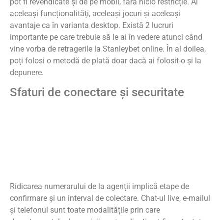
pot fi revendicate și de pe mobil, fără nicio restricție. Ai
aceleași funcționalități, aceleași jocuri și aceleași
avantaje ca în varianta desktop. Există 2 lucruri
importante pe care trebuie să le ai în vedere atunci când
vine vorba de retragerile la Stanleybet online. În al doilea,
poți folosi o metodă de plată doar dacă ai folosit-o și la
depunere.
Sfaturi de conectare și securitate
Ridicarea numerarului de la agenții implică etape de
confirmare și un interval de colectare. Chat-ul live, e-mailul
și telefonul sunt toate modalitățile prin care