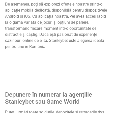
De asemenea, poți să explorezi ofertele noastre printr-o
aplicație mobilă dedicată, disponibilă pentru dispozitivele
Android si iOS. Cu aplicația noastră, vei avea acces rapid
la o gamă variată de jocuri și opțiuni de pariere,
transformând fiecare moment într-o oportunitate de
distracție și câștig. Dacă ești pasionat de experiențe
cazinouri online de elită, Stanleybet este alegerea ideală
pentru tine în România.
Depunere în numerar la agențiile
Stanleybet sau Game World
Puteți urmări toate soldurile, depozitele și retragerile dvs.