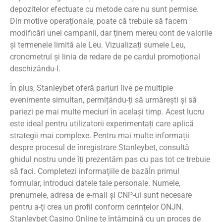
depozitelor efectuate cu metode care nu sunt permise.
Din motive operaționale, poate că trebuie să facem
modificări unei campanii, dar ținem mereu cont de valorile
și termenele limită ale Leu. Vizualizați sumele Leu,
cronometrul și linia de redare de pe cardul promoțional
deschizându-l.
În plus, Stanleybet oferă pariuri live pe multiple
evenimente simultan, permițându-ți să urmărești și să
pariezi pe mai multe meciuri în același timp. Acest lucru
este ideal pentru utilizatorii experimentați care aplică
strategii mai complexe. Pentru mai multe informații
despre procesul de înregistrare Stanleybet, consultă
ghidul nostru unde îți prezentăm pas cu pas tot ce trebuie
să faci. Completezi informațiile de bazăÎn primul
formular, introduci datele tale personale. Numele,
prenumele, adresa de e-mail și CNP-ul sunt necesare
pentru a-ți crea un profil conform cerințelor ONJN.
Stanleybet Casino Online te întâmpină cu un proces de