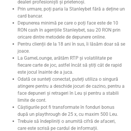
dealeri profesioniști și prietenoși.
Prin urmare, poți paria la Stanleybet fără a deține un
card bancar.
Depunerea minimă pe care o poți face este de 10
RON cash în agențiile Stanleybet, sau 20 RON prin
oricare dintre metodele de depunere online.
Pentru clienții de la 18 ani în sus, îi lăsăm doar să se
joace.
La GameLounge, arătăm RTP și volatilitate pe
fiecare carte de joc, astfel încât să știți cât de rapid
este jocul înainte de a juca.
Odată ce sunteți conectat, puteți utiliza o singură
atingere pentru a deschide jocuri de cazino, pentru a
face depuneri și retrageri în Leu și pentru a stabili
limite de cont.
Câștigurile pot fi transformate în fonduri bonus
după un playthrough de 25 x, cu maxim 500 Leu.
Trebuie să îndepliniți o anumită cifră de afaceri,
care este scrisă pe cardul de informații.