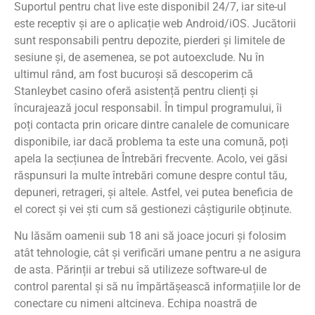
Suportul pentru chat live este disponibil 24/7, iar site-ul
este receptiv și are o aplicație web Android/iOS. Jucătorii
sunt responsabili pentru depozite, pierderi și limitele de
sesiune și, de asemenea, se pot autoexclude. Nu în
ultimul rând, am fost bucuroși să descoperim că
Stanleybet casino oferă asistență pentru clienți și
încurajează jocul responsabil. În timpul programului, îi
poți contacta prin oricare dintre canalele de comunicare
disponibile, iar dacă problema ta este una comună, poți
apela la secțiunea de Întrebări frecvente. Acolo, vei găsi
răspunsuri la multe întrebări comune despre contul tău,
depuneri, retrageri, și altele. Astfel, vei putea beneficia de
el corect și vei ști cum să gestionezi câștigurile obținute.
Nu lăsăm oamenii sub 18 ani să joace jocuri și folosim
atât tehnologie, cât și verificări umane pentru a ne asigura
de asta. Părinții ar trebui să utilizeze software-ul de
control parental și să nu împărtășească informațiile lor de
conectare cu nimeni altcineva. Echipa noastră de