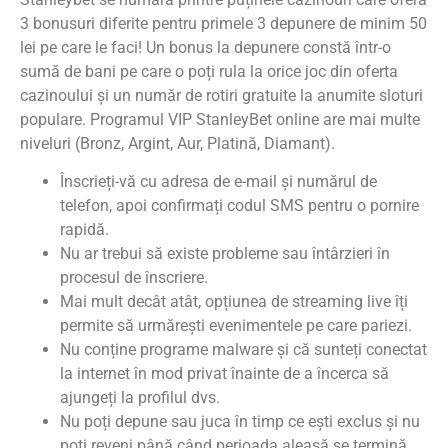
3 bonusuri diferite pentru primele 3 depunere de minim 50
lei pe care le faci! Un bonus la depunere constă într-o
sumă de bani pe care o poți rula la orice joc din oferta
cazinoului și un număr de rotiri gratuite la anumite sloturi
populare. Programul VIP StanleyBet online are mai multe
niveluri (Bronz, Argint, Aur, Platină, Diamant).
Înscrieți-vă cu adresa de e-mail și numărul de
telefon, apoi confirmați codul SMS pentru o pornire
rapidă.
Nu ar trebui să existe probleme sau întârzieri în
procesul de înscriere.
Mai mult decât atât, opțiunea de streaming live îți
permite să urmărești evenimentele pe care pariezi.
Nu conține programe malware și că sunteți conectat
la internet în mod privat înainte de a încerca să
ajungeți la profilul dvs.
Nu poți depune sau juca în timp ce ești exclus și nu
poți reveni până când perioada aleasă se termină.