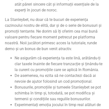
atât păreri sincere cât și informații esențiale de la
experți în jocuri de noroc.
La Stanleybet, nu doar că te bucuri de experiența
cazinoului nostru de elită, dar și de o serie de bonusuri și
promoții tentante. Ne dorim să îți oferim cea mai bună
valoare pentru fiecare moment petrecut pe platforma
noastră. Noii jucători primesc acces la tutoriale, runde
demo și un bonus de bun venit atractiv.
Ne asigurăm că experiența ta este lină, arătându-ți
clar taxele înainte de fiecare tranzacție și ținându-te
la curent cu promoțiile care se aplică în România.
De asemenea, nu ezita să ne contactezi dacă ai
nevoie de ajutor folosind un cod promoțional.
Bonusurile, promoțiile și turneele Stanleybet se pot
schimba în timp și, totodată, se pot modifica și
termenii și condițiile sau regulile bonusurilor.
Experimentați emoția jocului în timp real alături de