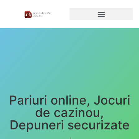
Pariuri online, Jocuri
de cazinou,
Depuneri securizate