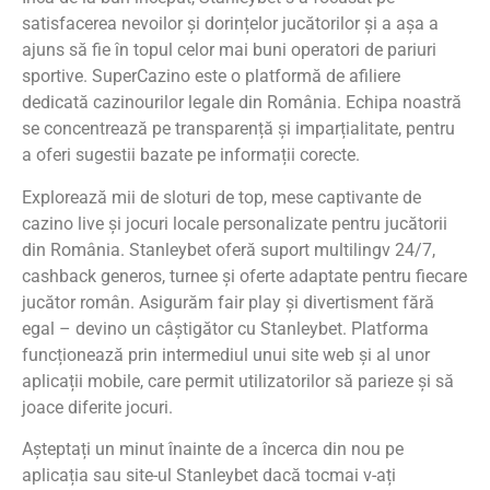
satisfacerea nevoilor și dorințelor jucătorilor și a așa a
ajuns să fie în topul celor mai buni operatori de pariuri
sportive. SuperCazino este o platformă de afiliere
dedicată cazinourilor legale din România. Echipa noastră
se concentrează pe transparență și imparțialitate, pentru
a oferi sugestii bazate pe informații corecte.
Explorează mii de sloturi de top, mese captivante de
cazino live și jocuri locale personalizate pentru jucătorii
din România. Stanleybet oferă suport multilingv 24/7,
cashback generos, turnee și oferte adaptate pentru fiecare
jucător român. Asigurăm fair play și divertisment fără
egal – devino un câștigător cu Stanleybet. Platforma
funcționează prin intermediul unui site web și al unor
aplicații mobile, care permit utilizatorilor să parieze și să
joace diferite jocuri.
Așteptați un minut înainte de a încerca din nou pe
aplicația sau site-ul Stanleybet dacă tocmai v-ați