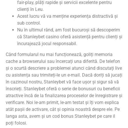
fair-play, plăți rapide și servicii excelente pentru
clienți în Leu.
Acest lucru vă va menține experiența distractivă și
sub control.
Nu în ultimul rând, am fost bucuroși să descoperim
că Stanleybet casino oferă asistență pentru clienți și
încurajează jocul responsabil.
Când formularul nu mai funcționează, goliți memoria
cache a browserului sau încercați una diferită. De telefon
și o scurtă descriere a problemei atunci când discutați live
cu asistența sau trimiteți-le un e-mail. Dacă doriți să jucați
în cazinoul nostru, Stanleybet vă face ușor și sigur să vă
înscrieți. Stanleybet oferă o serie de bonusuri cu beneficii
atractive încă de la finalizarea proceselor de înregistrare și
verificare. Noi le-am primit, le-am testat și îți vom explica
atât pașii de activare, cât și opinia noastră despre ele. Pe
langa asta, avem și un cod bonus Stanleybet pe care il
poți folosi.