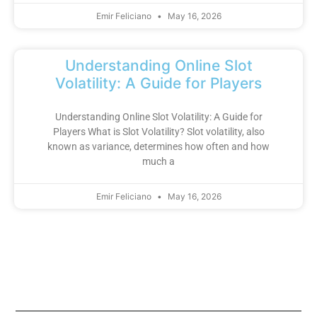
Emir Feliciano
May 16, 2026
Understanding Online Slot
Volatility: A Guide for Players
Understanding Online Slot Volatility: A Guide for
Players What is Slot Volatility? Slot volatility, also
known as variance, determines how often and how
much a
Emir Feliciano
May 16, 2026