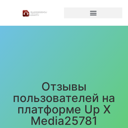
Отзывы
пользователей на
платформе Up X
Media25781