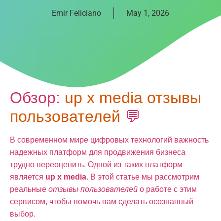
Emir Feliciano
May 1, 2026
Обзор:
up x media отзывы
пользователей
💬
В современном мире цифровых технологий важность
надежных платформ для продвижения бизнеса
трудно переоценить. Одной из таких платформ
является
up x media
. В этой статье мы рассмотрим
реальные
отзывы пользователей
о работе с этим
сервисом, чтобы помочь вам сделать осознанный
выбор.