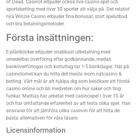
of Dead. Casinot erbjuder också live casino-spel och
sportsbetting med över 30 sporter att välja på. Det relativt
nya Winzie Casino erbjuder fina bonusar, stort spelutbud
och bra betalningsmetoder.
Första insättningen:
E-plånböcker erbjuder snabbast utbetalning med
omedelbar överföring efter godkännande, medan
banköverföringar och kortuttag tar 1-5 bankdagar. Här på
casinotornet kan du hitta det mesta inom nätcasino &
betting. Vårt mål är att hjälpa dig som besökare att förstå
casino online och bli medveten om hur saker och ting
funkar. Mattias har arbetat med casinospel i över 10 år
och har omfattande erfarenhet av att testa olika spel. Han
ansvarar för att jämföra olika casinon för att hitta de
bästa alternativen för våra läsare.
Licensinformation