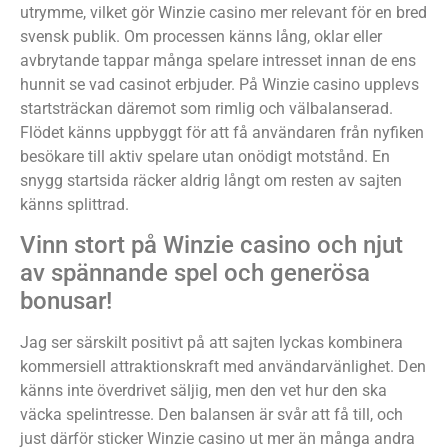
utrymme, vilket gör Winzie casino mer relevant för en bred
svensk publik. Om processen känns lång, oklar eller
avbrytande tappar många spelare intresset innan de ens
hunnit se vad casinot erbjuder. På Winzie casino upplevs
startsträckan däremot som rimlig och välbalanserad.
Flödet känns uppbyggt för att få användaren från nyfiken
besökare till aktiv spelare utan onödigt motstånd. En
snygg startsida räcker aldrig långt om resten av sajten
känns splittrad.
Vinn stort på Winzie casino och njut
av spännande spel och generösa
bonusar!
Jag ser särskilt positivt på att sajten lyckas kombinera
kommersiell attraktionskraft med användarvänlighet. Den
känns inte överdrivet säljig, men den vet hur den ska
väcka spelintresse. Den balansen är svår att få till, och
just därför sticker Winzie casino ut mer än många andra