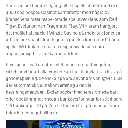
Som spelare har du tillgång till ett spelbibliotek med över
3000 casinospel. Casinot samarbetar med några av
branschens mest respekterade spelutvecklare, som Red
Tiger, Evolution och Pragmatic Play. Vårt team har gjort
det möjligt att spela i Winzie Casino på mobiltelefoner så
att spelare snabbt kan logga in på sina konton och börja
spela. Webbplatsen har en responsiv design som
anpassar sig till alla skärmstorlekar.
Free spins i välkomstpaketet är helt omsättningsfria,
vilket innebär att alla vinster kan tas ut direkt utan krav på
genomspelning. Svenska spelare använder vanligtvis EUR
där automatisk valutakonvertering sker via
betalningsmetoden. E-plånböcker krediteras omedelbart
efter godkännande medan banköverföringar tar ytterligare
1-5 bankdagar. Vi på Winzie Casino tror på bonusar som
faktiskt ger något tillbaka.