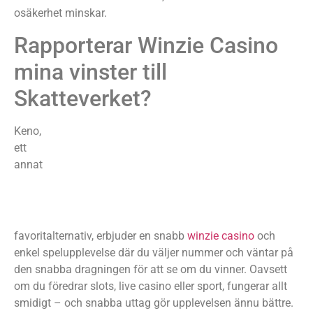
osäkerhet minskar.
Rapporterar Winzie Casino
mina vinster till
Skatteverket?
Keno,
ett
annat
favoritalternativ, erbjuder en snabb
winzie casino
och
enkel spelupplevelse där du väljer nummer och väntar på
den snabba dragningen för att se om du vinner. Oavsett
om du föredrar slots, live casino eller sport, fungerar allt
smidigt – och snabba uttag gör upplevelsen ännu bättre.