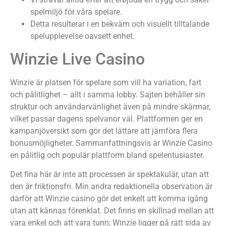
spelmiljö för våra spelare.
Detta resulterar i en bekväm och visuellt tilltalande
spelupplevelse oavsett enhet.
Winzie Live Casino
Winzie är platsen för spelare som vill ha variation, fart
och pålitlighet – allt i samma lobby. Sajten behåller sin
struktur och användarvänlighet även på mindre skärmar,
vilket passar dagens spelvanor väl. Plattformen ger en
kampanjöversikt som gör det lättare att jämföra flera
bonusmöjligheter. Sammanfattningsvis är Winzie Casino
en pålitlig och populär plattform bland spelentusiaster.
Det fina här är inte att processen är spektakulär, utan att
den är friktionsfri. Min andra redaktionella observation är
därför att Winzie casino gör det enkelt att komma igång
utan att kännas förenklat. Det finns en skillnad mellan att
vara enkel och att vara tunn; Winzie ligger på rätt sida av