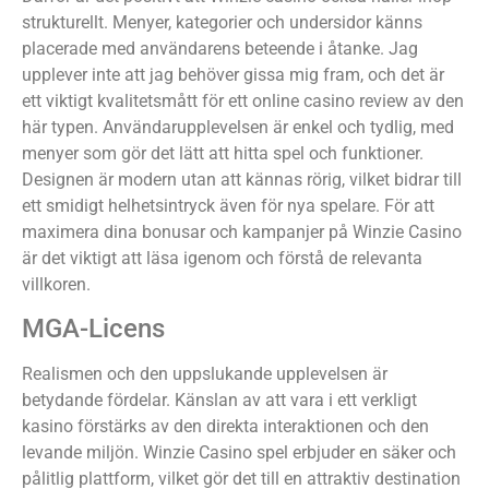
strukturellt. Menyer, kategorier och undersidor känns
placerade med användarens beteende i åtanke. Jag
upplever inte att jag behöver gissa mig fram, och det är
ett viktigt kvalitetsmått för ett online casino review av den
här typen. Användarupplevelsen är enkel och tydlig, med
menyer som gör det lätt att hitta spel och funktioner.
Designen är modern utan att kännas rörig, vilket bidrar till
ett smidigt helhetsintryck även för nya spelare. För att
maximera dina bonusar och kampanjer på Winzie Casino
är det viktigt att läsa igenom och förstå de relevanta
villkoren.
MGA-Licens
Realismen och den uppslukande upplevelsen är
betydande fördelar. Känslan av att vara i ett verkligt
kasino förstärks av den direkta interaktionen och den
levande miljön. Winzie Casino spel erbjuder en säker och
pålitlig plattform, vilket gör det till en attraktiv destination