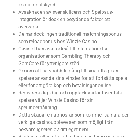
konsumentskydd.
Avsaknaden av svensk licens och Spelpaus-
integration är dock en betydande faktor att
överväga.
De har dock ingen traditionell matchningsbonus
som reloadbonus hos Winzie Casino.
Casinot hänvisar också till internationella
organisationer som Gambling Therapy och
GamCare för ytterligare stöd.
Genom att ha snabb tillgång till sina uttag kan
spelare använda sina vinster för att fortsätta spela
eller för att göra köp och betalningar online.
Registrera dig idag och upptäck varför tusentals
spelare väljer Winzie Casino för sin
spelunderhållning.
Detta skapar en atmosfär som kommer så nära den
verkliga casinoupplevelsen som möjligt från
bekvämligheten av ditt eget hem.
Vi strävar alltid efter att erbjuda en trygg och säker