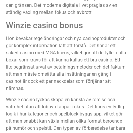
den gränsen. Det moderna digitala livet präglas av en
ständig växling mellan fokus och avbrott.
Winzie casino bonus
Hon bevakar regeländringar och nya casinoprodukter och
gör komplex information lätt att förstå. Det här är ett
säkert casino med MGA-licens, vilket gör att de fyller i alla
boxar som krävs för att kunna kallas ett bra casino. Ett
lite begränsat urval av betalningsmetoder och det faktum
att man måste omsätta alla insättningar en gång i
casinot är dock ett par nackdelar som förtjänar att
nämnas.
Winzie casino lyckas skapa en känsla av rörelse och
valfrihet utan att lobbyn tappar fokus. Det finns en tydlig
logik i hur kategorier och spelblock byggs upp, vilket gör
att man snabbt kan växla mellan olika format beroende
på humör och spelstil. Den typen av förberedelse tar bara