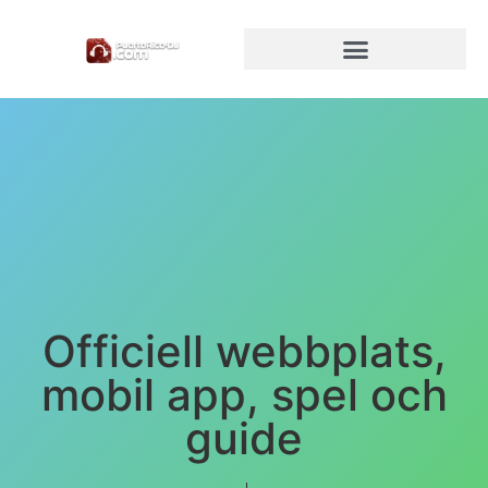
Officiell webbplats,
mobil app, spel och
guide