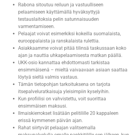
Rabona sitoutuu reiluun ja vastuulliseen
pelaamiseen käyttämällä hyväksyttyjä
testauslaitoksia pelin satunnaisuuden
varmentamiseen.
Pelaajat voivat esimerkiksi kokeilla suomalaista,
eurooppalaista ja ranskalaista rulettia.
Asiakkaamme voivat pitää tilinsä taskussaan koko
ajan ja nauttia uhkapelaamisesta matkan päällä.
UKK-osio kannattaa ehdottomasti tarkistaa
ensimmäisenä – mieltä vaivaavaan asiaan saattaa
löytyä sieltä valmis vastaus.
Tämän tietopohjan tarkoituksena on tarjota
itsepalveluratkaisuja yleisimpiin kyselyihin.
Kun profiilisi on vahvistettu, voit suorittaa
ensimmäisen maksusi.
Ilmaiskierrokset lisätään pelitilille 20 kappaleen
erissä kymmenen päivän ajan.
Rahat siirtyvät pelaajan valitsemalla
maksupalvelulla omalle pankkitilille sen jälkeen, kun