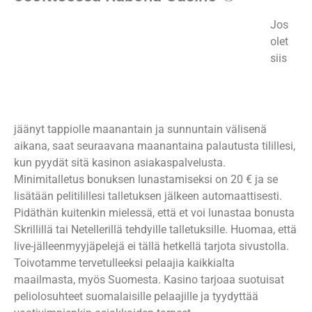
Jos
olet
siis
jäänyt tappiolle maanantain ja sunnuntain välisenä
aikana, saat seuraavana maanantaina palautusta tilillesi,
kun pyydät sitä kasinon asiakaspalvelusta.
Minimitalletus bonuksen lunastamiseksi on 20 € ja se
lisätään pelitilillesi talletuksen jälkeen automaattisesti.
Pidäthän kuitenkin mielessä, että et voi lunastaa bonusta
Skrillillä tai Netellerillä tehdyille talletuksille. Huomaa, että
live-jälleenmyyjäpelejä ei tällä hetkellä tarjota sivustolla.
Toivotamme tervetulleeksi pelaajia kaikkialta
maailmasta, myös Suomesta. Kasino tarjoaa suotuisat
peliolosuhteet suomalaisille pelaajille ja tyydyttää