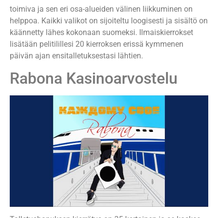
toimiva ja sen eri osa-alueiden välinen liikkuminen on
helppoa. Kaikki valikot on sijoiteltu loogisesti ja sisältö on
käännetty lähes kokonaan suomeksi. Ilmaiskierrokset
lisätään pelitilillesi 20 kierroksen erissä kymmenen
päivän ajan ensitalletuksestasi lähtien.
Rabona Kasinoarvostelu