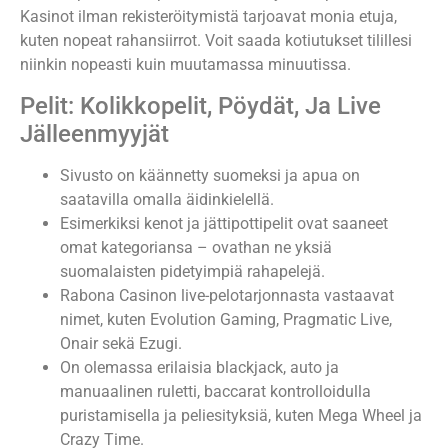
Kasinot ilman rekisteröitymistä tarjoavat monia etuja,
kuten nopeat rahansiirrot. Voit saada kotiutukset tilillesi
niinkin nopeasti kuin muutamassa minuutissa.
Pelit: Kolikkopelit, Pöydät, Ja Live
Jälleenmyyjät
Sivusto on käännetty suomeksi ja apua on
saatavilla omalla äidinkielellä.
Esimerkiksi kenot ja jättipottipelit ovat saaneet
omat kategoriansa – ovathan ne yksiä
suomalaisten pidetyimpiä rahapelejä.
Rabona Casinon live-pelotarjonnasta vastaavat
nimet, kuten Evolution Gaming, Pragmatic Live,
Onair sekä Ezugi.
On olemassa erilaisia blackjack, auto ja
manuaalinen ruletti, baccarat kontrolloidulla
puristamisella ja peliesityksiä, kuten Mega Wheel ja
Crazy Time.