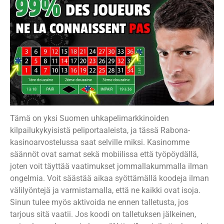
Tämä on yksi Suomen uhkapelimarkkinoiden
kilpailukykyisistä peliportaaleista, ja tässä Rabona-
kasinoarvostelussa saat selville miksi. Kasinomme
säännöt ovat samat sekä mobiilissa että työpöydällä,
joten voit täyttää vaatimukset jommallakummalla ilman
ongelmia. Voit säästää aikaa syöttämällä koodeja ilman
välilyöntejä ja varmistamalla, että ne kaikki ovat isoja.
Sinun tulee myös aktivoida ne ennen talletusta, jos
tarjous sitä vaatii. Jos koodi on talletuksen jälkeinen,