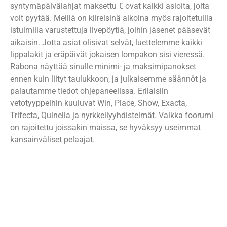
syntymäpäivälahjat maksettu € ovat kaikki asioita, joita
voit pyytää. Meillä on kiireisinä aikoina myös rajoitetuilla
istuimilla varustettuja livepöytiä, joihin jäsenet pääsevät
aikaisin. Jotta asiat olisivat selvät, luettelemme kaikki
lippalakit ja eräpäivät jokaisen lompakon sisi vieressä.
Rabona näyttää sinulle minimi- ja maksimipanokset
ennen kuin liityt taulukkoon, ja julkaisemme säännöt ja
palautamme tiedot ohjepaneelissa. Erilaisiin
vetotyyppeihin kuuluvat Win, Place, Show, Exacta,
Trifecta, Quinella ja nyrkkeilyyhdistelmät. Vaikka foorumi
on rajoitettu joissakin maissa, se hyväksyy useimmat
kansainväliset pelaajat.