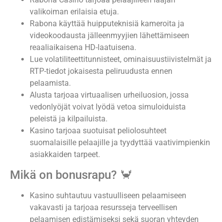
valikoiman erilaisia etuja.
Rabona käyttää huipputeknisiä kameroita ja
videokoodausta jälleenmyyjien lähettämiseen
reaaliaikaisena HD-laatuisena.
Lue volatiliteettitunnisteet, ominaisuustiivistelmät ja
RTP-tiedot jokaisesta peliruudusta ennen
pelaamista.
Alusta tarjoaa virtuaalisen urheiluosion, jossa
vedonlyöjät voivat lyödä vetoa simuloiduista
peleistä ja kilpailuista.
Kasino tarjoaa suotuisat peliolosuhteet
suomalaisille pelaajille ja tyydyttää vaativimpienkin
asiakkaiden tarpeet.
Mikä on bonusrapu? 🦀
Kasino suhtautuu vastuulliseen pelaamiseen
vakavasti ja tarjoaa resursseja terveellisen
pelaamisen edistämiseksi sekä suoran yhteyden