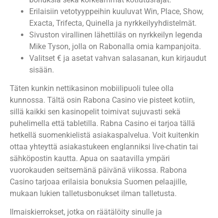
Erilaisiin vetotyyppeihin kuuluvat Win, Place, Show,
Exacta, Trifecta, Quinella ja nyrkkeilyyhdistelmät.
Sivuston virallinen lähettiläs on nyrkkeilyn legenda
Mike Tyson, jolla on Rabonalla omia kampanjoita.
Valitset € ja asetat vahvan salasanan, kun kirjaudut
sisään.
Täten kunkin nettikasinon mobiilipuoli tulee olla
kunnossa. Tältä osin Rabona Casino vie pisteet kotiin,
sillä kaikki sen kasinopelit toimivat sujuvasti sekä
puhelimella että tabletilla. Rabna Casino ei tarjoa tällä
hetkellä suomenkielistä asiakaspalvelua. Voit kuitenkin
ottaa yhteyttä asiakastukeen englanniksi live-chatin tai
sähköpostin kautta. Apua on saatavilla ympäri
vuorokauden seitsemänä päivänä viikossa. Rabona
Casino tarjoaa erilaisia bonuksia Suomen pelaajille,
mukaan lukien talletusbonukset ilman talletusta.
Ilmaiskierrokset, jotka on räätälöity sinulle ja