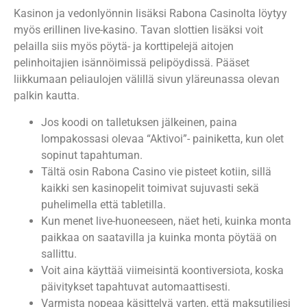
Kasinon ja vedonlyönnin lisäksi Rabona Casinolta löytyy
myös erillinen live-kasino. Tavan slottien lisäksi voit
pelailla siis myös pöytä- ja korttipelejä aitojen
pelinhoitajien isännöimissä pelipöydissä. Pääset
liikkumaan peliaulojen välillä sivun yläreunassa olevan
palkin kautta.
Jos koodi on talletuksen jälkeinen, paina
lompakossasi olevaa “Aktivoi”- painiketta, kun olet
sopinut tapahtuman.
Tältä osin Rabona Casino vie pisteet kotiin, sillä
kaikki sen kasinopelit toimivat sujuvasti sekä
puhelimella että tabletilla.
Kun menet live-huoneeseen, näet heti, kuinka monta
paikkaa on saatavilla ja kuinka monta pöytää on
sallittu.
Voit aina käyttää viimeisintä koontiversiota, koska
päivitykset tapahtuvat automaattisesti.
Varmista nopeaa käsittelyä varten, että maksutiliesi