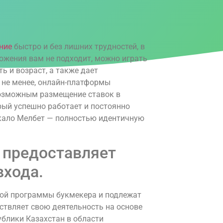
ние
быстро и без лишних трудностей, в
ложения вам не подходит, можно играть
ь и возраст, а также дает
 не менее, онлайн-платформы
возможным размещение ставок в
рый успешно работает и постоянно
ркало Мелбет — полностью идентичную
 предоставляет
входа.
ой программы букмекера и подлежат
ствляет свою деятельность на основе
ублики Казахстан в области