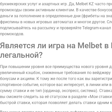
букмекерских услуг и азартных игр. Да, Melbet KZ часто 
промокоды своим активным клиентам. В качестве бонусо
деньги за пополнение в определенные дни (фрибеты на зн
фриспины в новых игровых автоматах и многое другое. Сле
подписывайтесь на рассылку и проверяйте Telegram-канал
промокодов.
Является ли игра на Melbet в
легальной?
При повышении уровня все преимущества нового уровня 
увеличенный кэшбэк, сниженные требования по вейджеру
бонусам и акциям. К тому же после того как вы зарегистри
спортивное событие, которое вас интересует, в линии или в
сумму ставки и ее тип (ординар, экспресс, система). Став
вы сможете следить за её статусом в разделе «Мои ставки»
быстрой ставки, которая позволяет делать ставки одним 