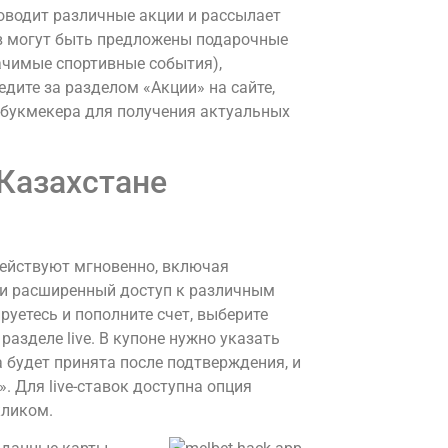
проводит различные акции и рассылает
в могут быть предложены подарочные
ачимые спортивные события),
дите за разделом «Акции» на сайте,
 букмекера для получения актуальных
 Казахстане
действуют мгновенно, включая
 и расширенный доступ к различным
руетесь и пополните счет, выберите
 разделе live. В купоне нужно указать
ка будет принята после подтверждения, и
. Для live-ставок доступна опция
кликом.