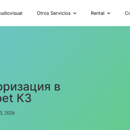
udiovisual
Otros Servicios
Rental
Co
оризация в
bet КЗ
3, 2026