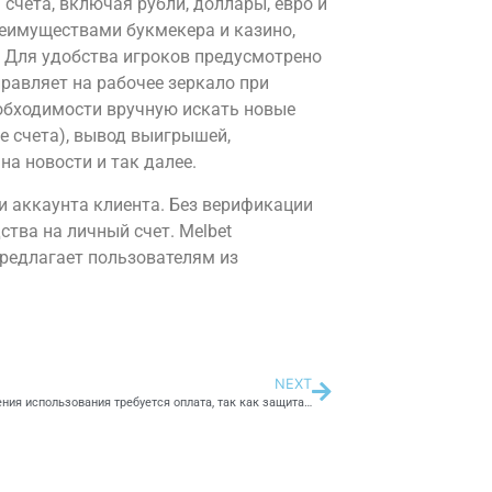
счета, включая рубли, доллары, евро и
еимуществами букмекера и казино,
. Для удобства игроков предусмотрено
равляет на рабочее зеркало при
еобходимости вручную искать новые
е счета), вывод выигрышей,
а новости и так далее.
и аккаунта клиента. Без верификации
тва на личный счет. Melbet
предлагает пользователям из
NEXT
Для продолжения использования требуется оплата, так как защита была отключена.