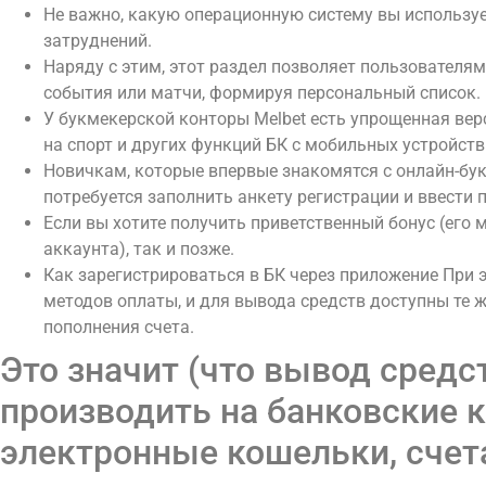
Не важно, какую операционную систему вы использует
затруднений.
Наряду с этим, этот раздел позволяет пользовател
события или матчи, формируя персональный список.
У букмекерской конторы Melbet есть упрощенная верс
на спорт и других функций БК с мобильных устройств
Новичкам, которые впервые знакомятся с онлайн-бу
потребуется заполнить анкету регистрации и ввести п
Если вы хотите получить приветственный бонус (его
аккаунта), так и позже.
Как зарегистрироваться в БК через приложение При 
методов оплаты, и для вывода средств доступны те 
пополнения счета.
Это значит (что вывод сред
производить на банковские к
электронные кошельки, сче