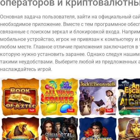
операторов и криптовалютны
Основная задача пользователя, зайти на официальный сай
необходимое приложение. Вместе с тем программное обес
связанные с поиском зеркал и блокировкой входа. Наприм
мобильное устройство, игрок не привязан к компьютеру и 
любом месте. Главное отличие приложения заключается в 
которую нужно установить заранее. Однако следуя нашим 
такими неудобствами. Выберите любой из предложенных 
наслаждайтесь игрой.