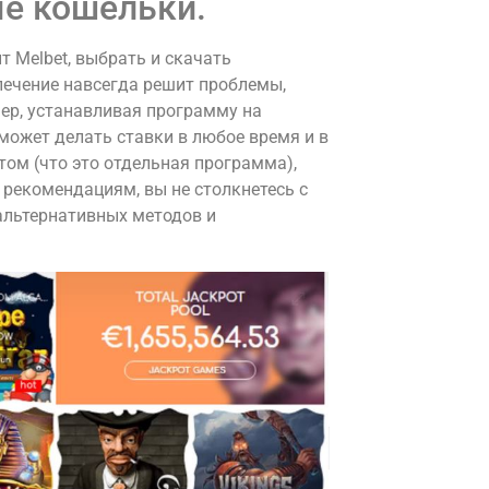
е кошельки.
т Melbet, выбрать и скачать
печение навсегда решит проблемы,
ер, устанавливая программу на
может делать ставки в любое время и в
том (что это отдельная программа),
рекомендациям, вы не столкнетесь с
альтернативных методов и