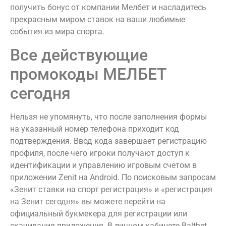
получить бонус от компании Мелбет и насладитесь
прекрасным миром ставок на ваши любимые
события из мира спорта.
Все действующие
промокоды МЕЛБЕТ
сегодня
Нельзя не упомянуть, что после заполнения формы
на указанный номер телефона приходит код
подтверждения. Ввод кода завершает регистрацию
профиля, после чего игроки получают доступ к
идентификации и управлению игровым счетом в
приложении Zenit на Android. По поисковым запросам
«Зенит ставки на спорт регистрация» и «регистрация
на Зенит сегодня» вы можете перейти на
официальный букмекера для регистрации или
скачивания приложения. В личном кабинете Baltbet