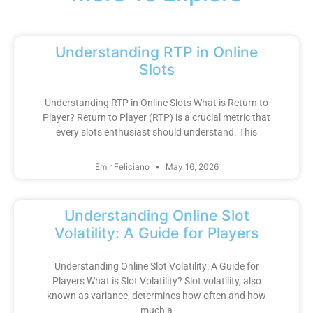
Understanding RTP in Online
Slots
Understanding RTP in Online Slots What is Return to
Player? Return to Player (RTP) is a crucial metric that
every slots enthusiast should understand. This
Emir Feliciano
May 16, 2026
Understanding Online Slot
Volatility: A Guide for Players
Understanding Online Slot Volatility: A Guide for
Players What is Slot Volatility? Slot volatility, also
known as variance, determines how often and how
much a