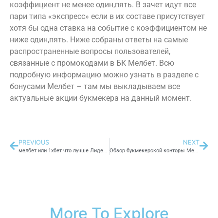
коэффициент не менее один,пять. В зачет идут все
пари типа «экспресс» если в их составе присутствует
хотя бы одна ставка на событие с коэффициентом не
ниже один,пять. Ниже собраны ответы на самые
распространенные вопросы пользователей,
связанные с промокодами в БК Мелбет. Всю
подробную информацию можно узнать в разделе с
бонусами Мелбет – там мы выкладываем все
актуальные акции букмекера на данный момент.
PREVIOUS
NEXT
мелбет или 1хбет что лучше Лидерами по качеству росписи ставок среди оффшорных букмекерских контор являются 1xBet и Melbet.
Обзор букмекерской конторы Мелбет: плюсы и минусы, 76 отзывов на сайте melbet ru.
More To Explore