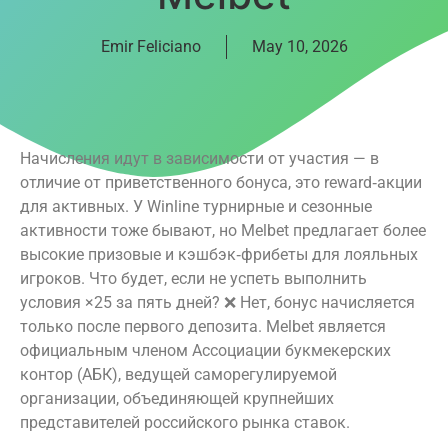
Emir Feliciano
May 10, 2026
Начисления идут в зависимости от участия — в
отличие от приветственного бонуса, это reward‑акции
для активных. У Winline турнирные и сезонные
активности тоже бывают, но Melbet предлагает более
высокие призовые и кэшбэк‑фрибеты для лояльных
игроков. Что будет, если не успеть выполнить
условия ×25 за пять дней? ❌ Нет, бонус начисляется
только после первого депозита.
Melbet является
официальным членом Ассоциации букмекерских
контор (АБК), ведущей саморегулируемой
организации, объединяющей крупнейших
представителей российского рынка ставок.