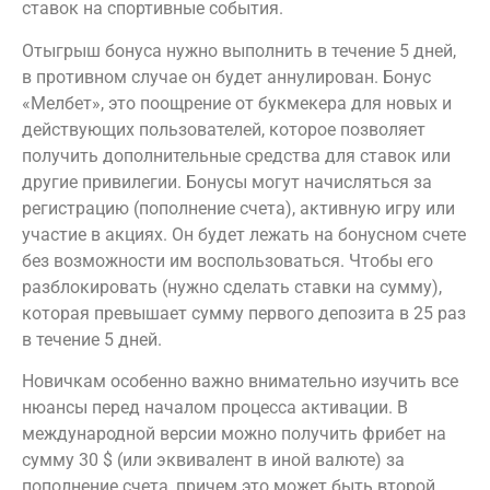
ставок на спортивные события.
Отыгрыш бонуса нужно выполнить в течение 5 дней,
в противном случае он будет аннулирован. Бонус
«Мелбет», это поощрение от букмекера для новых и
действующих пользователей, которое позволяет
получить дополнительные средства для ставок или
другие привилегии. Бонусы могут начисляться за
регистрацию (пополнение счета), активную игру или
участие в акциях. Он будет лежать на бонусном счете
без возможности им воспользоваться. Чтобы его
разблокировать (нужно сделать ставки на сумму),
которая превышает сумму первого депозита в 25 раз
в течение 5 дней.
Новичкам особенно важно внимательно изучить все
нюансы перед началом процесса активации. В
международной версии можно получить фрибет на
сумму 30 $ (или эквивалент в иной валюте) за
пополнение счета, причем это может быть второй