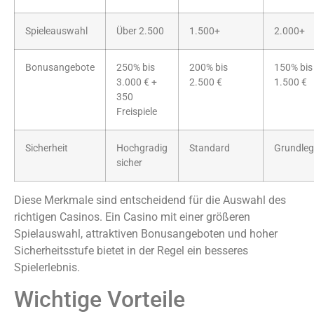
Spieleauswahl
Über 2.500
1.500+
2.000+
Bonusangebote
250% bis
200% bis
150% bis
3.000 € +
2.500 €
1.500 €
350
Freispiele
Sicherheit
Hochgradig
Standard
Grundle
sicher
Diese Merkmale sind entscheidend für die Auswahl des
richtigen Casinos. Ein Casino mit einer größeren
Spielauswahl, attraktiven Bonusangeboten und hoher
Sicherheitsstufe bietet in der Regel ein besseres
Spielerlebnis.
Wichtige Vorteile