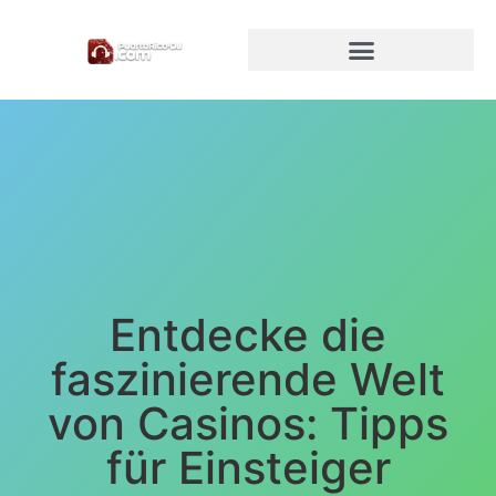
Entdecke die
faszinierende Welt
von Casinos: Tipps
für Einsteiger