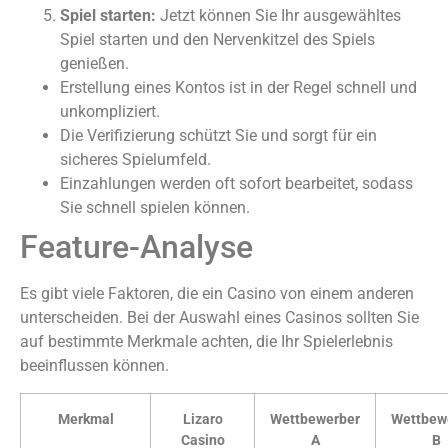
Spiel starten:
Jetzt können Sie Ihr ausgewähltes
Spiel starten und den Nervenkitzel des Spiels
genießen.
Erstellung eines Kontos ist in der Regel schnell und
unkompliziert.
Die Verifizierung schützt Sie und sorgt für ein
sicheres Spielumfeld.
Einzahlungen werden oft sofort bearbeitet, sodass
Sie schnell spielen können.
Feature-Analyse
Es gibt viele Faktoren, die ein Casino von einem anderen
unterscheiden. Bei der Auswahl eines Casinos sollten Sie
auf bestimmte Merkmale achten, die Ihr Spielerlebnis
beeinflussen können.
Merkmal
Lizaro
Wettbewerber
Wettbew
Casino
A
B