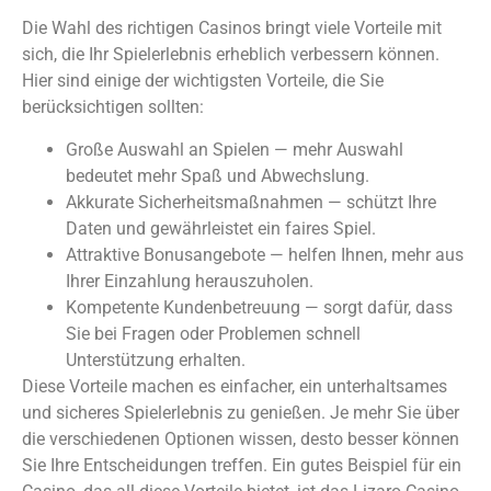
Die Wahl des richtigen Casinos bringt viele Vorteile mit
sich, die Ihr Spielerlebnis erheblich verbessern können.
Hier sind einige der wichtigsten Vorteile, die Sie
berücksichtigen sollten:
Große Auswahl an Spielen — mehr Auswahl
bedeutet mehr Spaß und Abwechslung.
Akkurate Sicherheitsmaßnahmen — schützt Ihre
Daten und gewährleistet ein faires Spiel.
Attraktive Bonusangebote — helfen Ihnen, mehr aus
Ihrer Einzahlung herauszuholen.
Kompetente Kundenbetreuung — sorgt dafür, dass
Sie bei Fragen oder Problemen schnell
Unterstützung erhalten.
Diese Vorteile machen es einfacher, ein unterhaltsames
und sicheres Spielerlebnis zu genießen. Je mehr Sie über
die verschiedenen Optionen wissen, desto besser können
Sie Ihre Entscheidungen treffen. Ein gutes Beispiel für ein