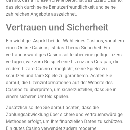
Casino, das all diese Vorteile bietet, ist das Lizaro Casino,
das sich durch seine Benutzerfreundlichkeit und seine
zahlreichen Angebote auszeichnet.
Vertrauen und Sicherheit
Ein wichtiger Aspekt bei der Wahl eines Casinos, vor allem
eines Online-Casinos, ist das Thema Sicherheit. Ein
vertrauenswürdiges Casino sollte über eine gültige Lizenz
verfügen, wie zum Beispiel eine Lizenz aus Curaçao, die
es dem Lizaro Casino ermöglicht, seine Spieler zu
schützen und faire Spiele zu garantieren. Achten Sie
darauf, die Lizenzinformationen auf der Website des
Casinos zu überprüfen, um sicherzustellen, dass Sie in
einem sicheren Umfeld spielen.
Zusätzlich sollten Sie darauf achten, dass die
Zahlungsabwicklung über sichere und vertrauenswürdige
Methoden erfolgt, um Ihre finanziellen Daten zu schützen.
Ein gutes Casino verwendet zudem moderne