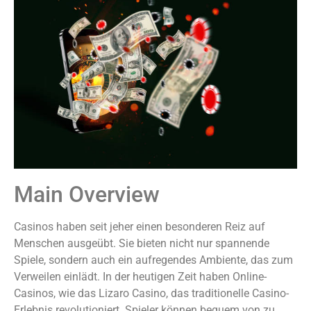
Main Overview
Casinos haben seit jeher einen besonderen Reiz auf
Menschen ausgeübt. Sie bieten nicht nur spannende
Spiele, sondern auch ein aufregendes Ambiente, das zum
Verweilen einlädt. In der heutigen Zeit haben Online-
Casinos, wie das Lizaro Casino, das traditionelle Casino-
Erlebnis revolutioniert. Spieler können bequem von zu