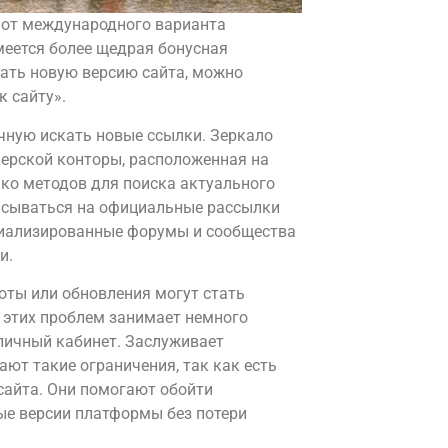
и от международного варианта
меется более щедрая бонусная
нать новую версию сайта, можно
к сайту».
учную искать новые ссылки. Зеркало
керской конторы, расположенная на
ько методов для поиска актуального
писываться на официальные рассылки
ециализированные форумы и сообщества
и.
боты или обновления могут стать
 этих проблем занимает немного
 личный кабинет. Заслуживает
ают такие ограничения, так как есть
сайта. Они помогают обойти
ные версии платформы без потери