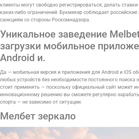
клиенты могут свободно регистрироваться, делать ставки
каких-либо ограничений. Букмекер соблюдает российские 
санкциям со стороны Роскомнадзора.
Уникальное заведение Melbet
загрузки мобильное приложе
Android и.
Да — мобильная версия и приложения для Android и iOS о
любых устройств без необходимости постоянного поиска н
стоит применять — поскольку официальный сайт может ин
инновационному решению вы сможете регулярно зарабатыв
спорта — не зависимо от ситуации.
Мелбет зеркало