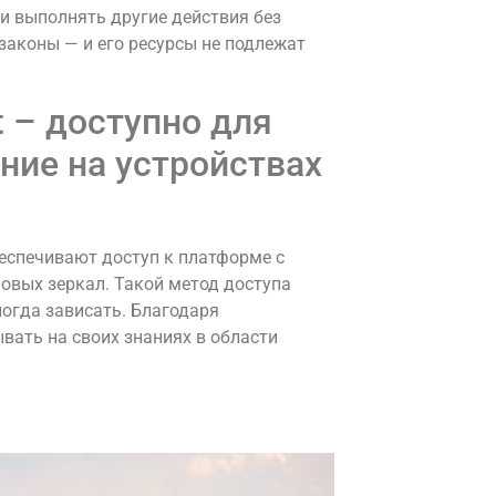
 и выполнять другие действия без
законы — и его ресурсы не подлежат
 – доступно для
ние на устройствах
беспечивают доступ к платформе с
овых зеркал. Такой метод доступа
огда зависать. Благодаря
ать на своих знаниях в области