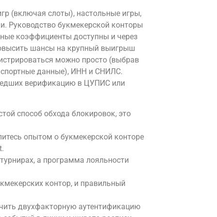
гр (включая слоты), настольные игры,
и. Руководство букмекерской конторы
енные коэффициенты доступны и через
 повысить шансы на крупный выигрыш
гистрироваться можно просто (выбрав
аспортные данные), ИНН и СНИЛС.
ошедших верификацию в ЦУПИС или
той способ обхода блокировок, это
елитесь опытом о букмекерской конторе
.
 турнирах, а программа лояльности
укмекерских контор, и правильный
ючить двухфакторную аутентификацию