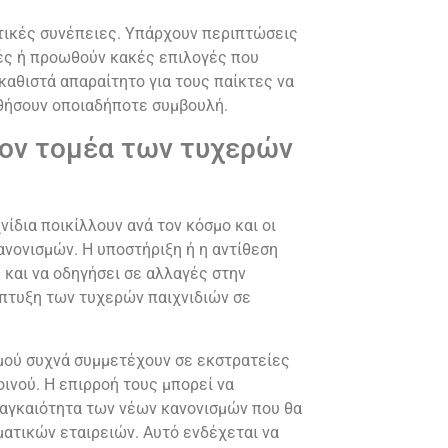
ητικές συνέπειες. Υπάρχουν περιπτώσεις
ές ή προωθούν κακές επιλογές που
καθιστά απαραίτητο για τους παίκτες να
ουθήσουν οποιαδήποτε συμβουλή.
τον τομέα των τυχερών
νίδια ποικίλλουν ανά τον κόσμο και οι
νονισμών. Η υποστήριξη ή η αντίθεση
και να οδηγήσει σε αλλαγές στην
άπτυξη των τυχερών παιχνιδιών σε
σμού συχνά συμμετέχουν σε εκστρατείες
ινού. Η επιρροή τους μπορεί να
ναγκαιότητα των νέων κανονισμών που θα
ματικών εταιρειών. Αυτό ενδέχεται να