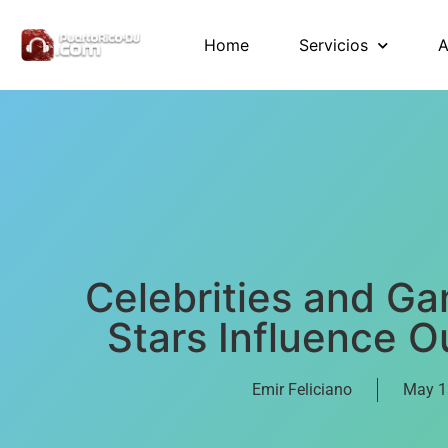
Home
Servicios
A
Celebrities and G
Stars Influence O
Emir Feliciano
May 1