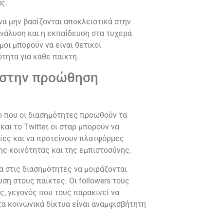
ς.
 να μην βασίζονται αποκλειστικά στην
νάλυση και η εκπαίδευση στα τυχερά
μοι μπορούν να είναι θετικοί
τητα για κάθε παίκτη.
 στην προώθηση
ο που οι διασημότητες προωθούν τα
ι το Twitter, οι σταρ μπορούν να
ρίες και να προτείνουν πλατφόρμες
ης κοινότητας και της εμπιστοσύνης.
α στις διασημότητες να μοιράζονται
η στους παίκτες. Οι followers τους
ς, γεγονός που τους παρακινεί να
α κοινωνικά δίκτυα είναι αναμφισβήτητη