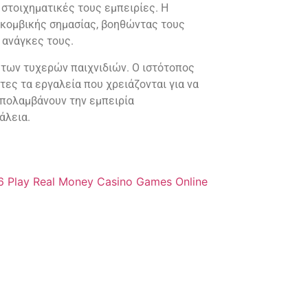
 στοιχηματικές τους εμπειρίες. Η
 κομβικής σημασίας, βοηθώντας τους
 ανάγκες τους.
 των τυχερών παιχνιδιών. Ο ιστότοπος
ες τα εργαλεία που χρειάζονται για να
πολαμβάνουν την εμπειρία
άλεια.
6 Play Real Money Casino Games Online