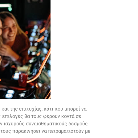
 και της επιτυχίας, κάτι που μπορεί να
ς επιλογές θα τους φέρουν κοντά σε
ουν ισχυρούς συναισθηματικούς δεσμούς
 τους παρακινήσει να πειραματιστούν με