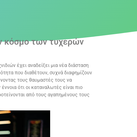
ν κόσμο των τυχερών
ιδιών έχει αναδείξει μια νέα διάσταση
κότητα που διαθέτουν, συχνά διαφημίζουν
ύνοντας τους θαυμαστές τους να
έννοια ότι οι καταναλωτές είναι πιο
ροτείνονται από τους αγαπημένους τους