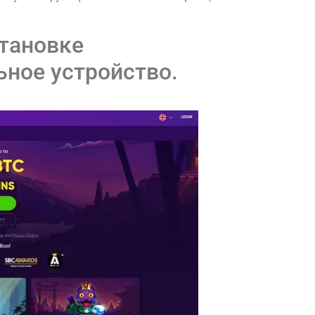
становке
ьное устройство.