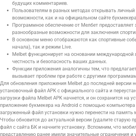
будущих комментариев.
Пользователям в разных методах открывать личный
возможности, как и на официальном сайте букмекера
Программное обеспечение от Мелбет предоставляет
разнообразные возможности для заключения спортив
В основном меню отображаются как спортивные собы
начала), так и режим Live.
Melbet функционирует на основании международной 
честность и безопасность ваших данных.
Функции приложения аналогичны тем, что предлагает 
вызывает проблем при работе с другими программам
Для обновления приложения Melbet до последней версии 
установочный файл APK с официального сайта и переустан
загрузки файла Melbet APK начнется, и он сохранится на 
приложение букмекера на Android с помощью компьютера и
загруженный файл установки нужно перенести на память 
Чтобы обновится до актуальной версии (удалите старую пр
файл с сайта БК и начните установку. Вспомним, что моб
представлению ранее имели значительные ограничения и 