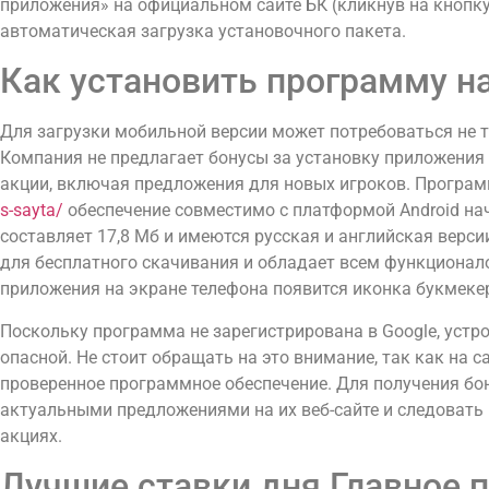
приложения» на официальном сайте БК (кликнув на кнопку
автоматическая загрузка установочного пакета.
Как установить программу н
Для загрузки мобильной версии может потребоваться не то
Компания не предлагает бонусы за установку приложения 
акции, включая предложения для новых игроков. Програ
s-sayta/
обеспечение совместимо с платформой Android начи
составляет 17,8 Мб и имеются русская и английская верс
для бесплатного скачивания и обладает всем функционало
приложения на экране телефона появится иконка букмеке
Поскольку программа не зарегистрирована в Google, устр
опасной. Не стоит обращать на это внимание, так как на 
проверенное программное обеспечение. Для получения бо
актуальными предложениями на их веб-сайте и следовать
акциях.
Лучшие ставки дня Главное