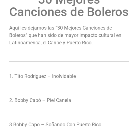
Canciones de Boleros
Aqui les dejamos las “30 Mejores Canciones de
Boleros” que han sido de mayor impacto cultural en
Latinoamerica, el Caribe y Puerto Rico.
1. Tito Rodriguez – Inolvidable
2. Bobby Capó – Piel Canela
3.Bobby Capo –
Soñando Con Puerto Rico