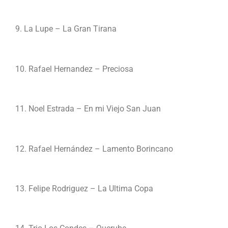
9. La Lupe – La Gran Tirana
10. Rafael Hernandez – Preciosa
11. Noel Estrada – En mi Viejo San Juan
12. Rafael Hernández – Lamento Borincano
13. Felipe Rodriguez – La Ultima Copa