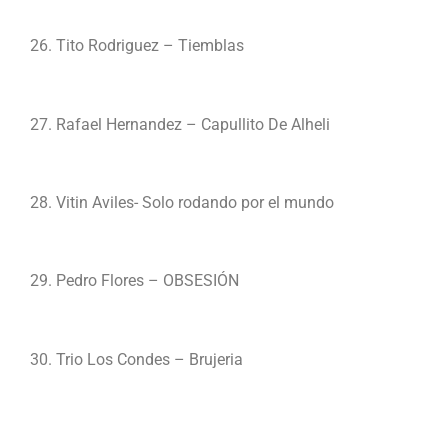
26. Tito Rodriguez – Tiemblas
27. Rafael Hernandez – Capullito De Alheli
28. Vitin Aviles- Solo rodando por el mundo
29. Pedro Flores – OBSESIÓN
30. Trio Los Condes – Brujeria